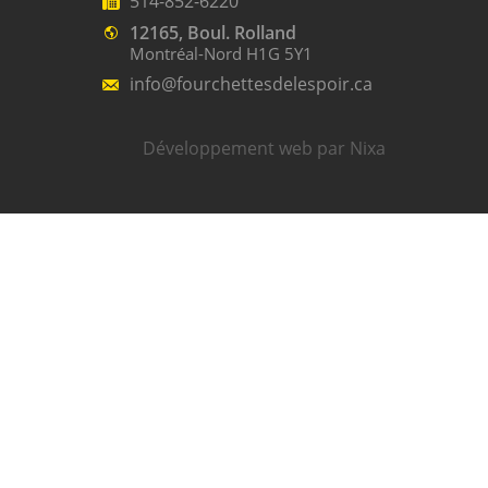
514-852-6220
12165, Boul. Rolland
Montréal-Nord H1G 5Y1
info@fourchettesdelespoir.ca
Développement web par Nixa