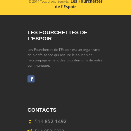
Les Fourchettes
© 2014 Tous droits réservés.
de l'Espoir
LES FOURCHETTES DE
L'ESPOIR
Les Fourchettes de l'Espoir est un organisme
de bienfaisance qui assure le soutien et
l'accompagnement des plus démunis de notre
communauté.
CONTACTS
514
852-1492